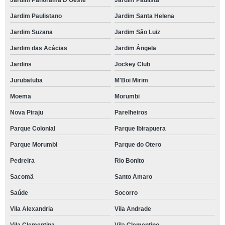
Jardim Panorama D'Oeste
Jardim Paulista
Jardim Paulistano
Jardim Santa Helena
Jardim Suzana
Jardim São Luiz
Jardim das Acácias
Jardim Ângela
Jardins
Jockey Club
Jurubatuba
M'Boi Mirim
Moema
Morumbi
Nova Piraju
Parelheiros
Parque Colonial
Parque Ibirapuera
Parque Morumbi
Parque do Otero
Pedreira
Rio Bonito
Sacomã
Santo Amaro
Saúde
Socorro
Vila Alexandria
Vila Andrade