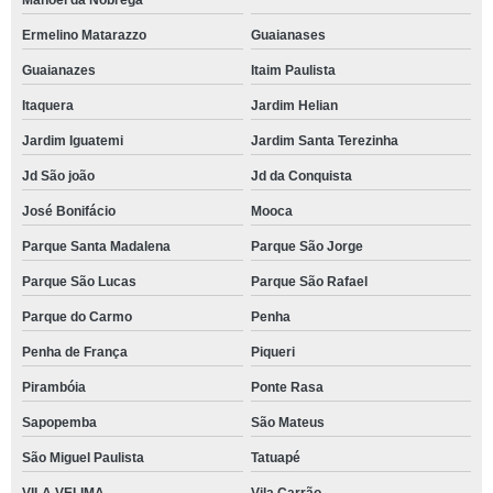
Manoel da Nóbrega
Ermelino Matarazzo
Guaianases
Guaianazes
Itaim Paulista
Itaquera
Jardim Helian
Jardim Iguatemi
Jardim Santa Terezinha
Jd São joão
Jd da Conquista
José Bonifácio
Mooca
Parque Santa Madalena
Parque São Jorge
Parque São Lucas
Parque São Rafael
Parque do Carmo
Penha
Penha de França
Piqueri
Pirambóia
Ponte Rasa
Sapopemba
São Mateus
São Miguel Paulista
Tatuapé