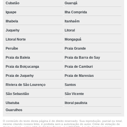
Cubatão
Guarujá
Iguape
Ilha Comprida
Ilhabela
Itanhaém
Juquehy
Litoral
Litoral Norte
Mongaguá
Peruíbe
Praia Grande
Praia da Baleia
Praia da Barra do Say
Praia da Boiçucanga
Praia de Camburi
Praia de Juquehy
Praia de Maresias
Riviera de São Lourenço
Santos
São Sebastião
São Vicente
Ubatuba
litoral paulista
Guarulhos
O conteúdo do texto desta página é de direito reservado. Sua reprodução, parcial ou total,
mesmo citando nossos links, é proibida sem a autorização do autor. Crime de violação de