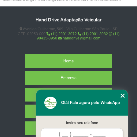
direito autoral – artigo 184 do Código Penal –
Lei 9610/98 - Lei de direitos autorais
.
Hand Drive Adaptação Veicular
Avenida Guilherme, 509 - Vila Guilherme São Paulo - SP
CEP: 02053-000
(11) 2901-3072
(11) 2901-3082
(11)
98435-3950
handdrive@gmail.com
Home
Empresa
Missão
Olá! Fale agora pelo WhatsApp
Serviços
Insira seu telefone
Contato