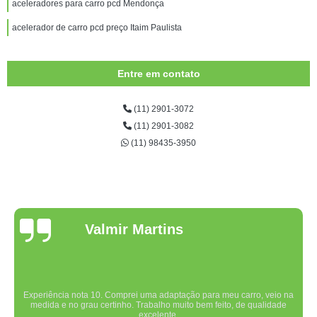
aceleradores para carro pcd Mendonça
acelerador de carro pcd preço Itaim Paulista
Entre em contato
(11) 2901-3072
(11) 2901-3082
(11) 98435-3950
Valmir Martins
Experiência nota 10. Comprei uma adaptação para meu carro, veio na
medida e no grau certinho. Trabalho muito bem feito, de qualidade
excelente.