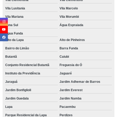
Vila Clementina
Vila Clementino
Vila Lusitania
Vila Marcelo
Vila Mariana
Vila Morumbi
Zona Sul
Água Espraiada
Água Funda
Alto da Lapa
Alto de Pinheiros
Bairro do Limão
Barra Funda
Butantã
Caiubi
Conjunto Residencial Butantã
Freguesia do Ó
Instituto da Previdência
Jaguaré
Jaraguá
Jardim Adhemar de Barros
Jardim Bonfiglioli
Jardim Everest
Jardim Guedala
Jardim Namba
Lapa
Pacaembu
Parque Residencial da Lapa
Perdizes