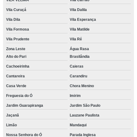
VILA VELIMA
Vila Carrão
Vila Curuçá
Vila Dalila
Vila Dila
Vila Esperança
Vila Formosa
Vila Matilde
Vila Prudente
Vila Ré
Zona Leste
Água Rasa
Alto do Pari
Brasilândia
Cachoeirinha
Caieras
Cantareira
Carandiru
Casa Verde
Chora Menino
Freguesia do Ó
Imirim
Jardim Guarapiranga
Jardim São Paulo
Jaçanã
Lauzane Paulista
Limão
Mandaqui
Nossa Senhora do Ó
Parada Inglesa