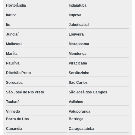
Hortolândia
Indaiatuba
Itatiba
Itupeva
Itu
Jaboticabal
Jundiaí
Louveira
Mailasqui
Marapoama
Marília
Mendonça
Paulínia
Piracicaba
Ribeirão Preto
Sertãozinho
Sorocaba
São Carlos
São José do Rio Preto
São José dos Campos
Taubaté
Valinhos
Vinhedo
Votuporanga
Barra do Una
Bertioga
Cananéia
Caraguatatuba