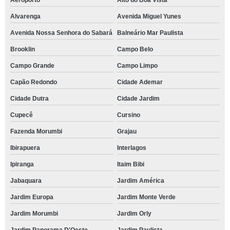
Aeroporto
Alto do Boa Vista
Alvarenga
Avenida Miguel Yunes
Avenida Nossa Senhora do Sabará
Balneário Mar Paulista
Brooklin
Campo Belo
Campo Grande
Campo Limpo
Capão Redondo
Cidade Ademar
Cidade Dutra
Cidade Jardim
Cupecê
Cursino
Fazenda Morumbi
Grajau
Ibirapuera
Interlagos
Ipiranga
Itaim Bibi
Jabaquara
Jardim América
Jardim Europa
Jardim Monte Verde
Jardim Morumbi
Jardim Orly