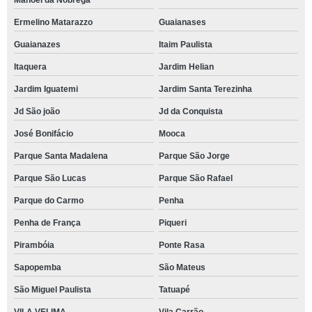
Manoel da Nóbrega
Ermelino Matarazzo
Guaianases
Guaianazes
Itaim Paulista
Itaquera
Jardim Helian
Jardim Iguatemi
Jardim Santa Terezinha
Jd São joão
Jd da Conquista
José Bonifácio
Mooca
Parque Santa Madalena
Parque São Jorge
Parque São Lucas
Parque São Rafael
Parque do Carmo
Penha
Penha de França
Piqueri
Pirambóia
Ponte Rasa
Sapopemba
São Mateus
São Miguel Paulista
Tatuapé