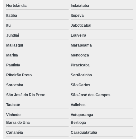
Hortolândia
Indaiatuba
Itatiba
Itupeva
Itu
Jaboticabal
Jundiaí
Louveira
Mailasqui
Marapoama
Marília
Mendonça
Paulínia
Piracicaba
Ribeirão Preto
Sertãozinho
Sorocaba
São Carlos
São José do Rio Preto
São José dos Campos
Taubaté
Valinhos
Vinhedo
Votuporanga
Barra do Una
Bertioga
Cananéia
Caraguatatuba