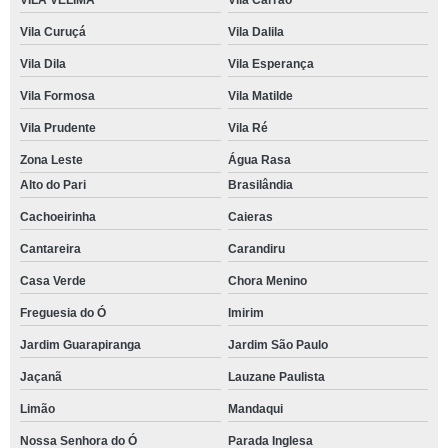
VILA VELIMA
Vila Carrão
Vila Curuçá
Vila Dalila
Vila Dila
Vila Esperança
Vila Formosa
Vila Matilde
Vila Prudente
Vila Ré
Zona Leste
Água Rasa
Alto do Pari
Brasilândia
Cachoeirinha
Caieras
Cantareira
Carandiru
Casa Verde
Chora Menino
Freguesia do Ó
Imirim
Jardim Guarapiranga
Jardim São Paulo
Jaçanã
Lauzane Paulista
Limão
Mandaqui
Nossa Senhora do Ó
Parada Inglesa