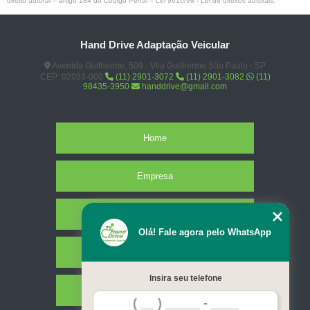
direito autoral – artigo 184 do Código Penal –
Lei 9610/98 - Lei de direitos autorais
.
Hand Drive Adaptação Veicular
Avenida Guilherme, 509 - Vila Guilherme São Paulo - SP
CEP: 02053-000
(11) 2901-3072
(11) 2901-3082
(11)
98435-3950
handdrive@gmail.com
Home
Empresa
Missão
Olá! Fale agora pelo WhatsApp
Serviços
Insira seu telefone
Contato