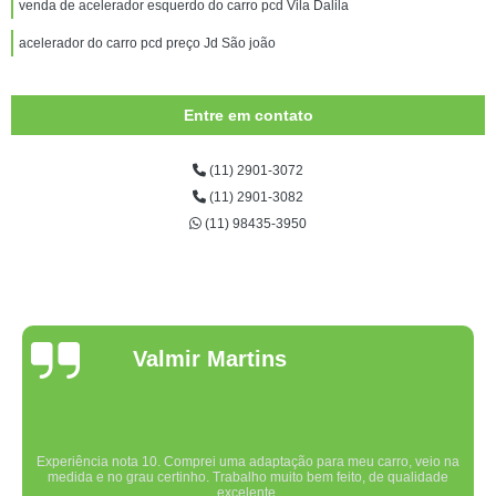
venda de acelerador esquerdo do carro pcd Vila Dalila
acelerador do carro pcd preço Jd São joão
Entre em contato
(11) 2901-3072
(11) 2901-3082
(11) 98435-3950
Valmir Martins
Experiência nota 10. Comprei uma adaptação para meu carro, veio na
medida e no grau certinho. Trabalho muito bem feito, de qualidade
excelente.