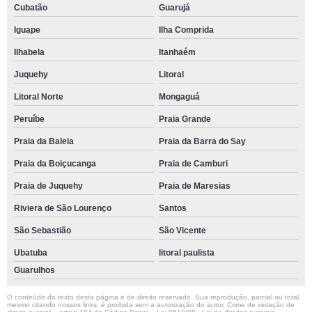
Cubatão
Guarujá
Iguape
Ilha Comprida
Ilhabela
Itanhaém
Juquehy
Litoral
Litoral Norte
Mongaguá
Peruíbe
Praia Grande
Praia da Baleia
Praia da Barra do Say
Praia da Boiçucanga
Praia de Camburi
Praia de Juquehy
Praia de Maresias
Riviera de São Lourenço
Santos
São Sebastião
São Vicente
Ubatuba
litoral paulista
Guarulhos
O conteúdo do texto desta página é de direito reservado. Sua reprodução, parcial ou total,
mesmo citando nossos links, é proibida sem a autorização do autor. Crime de violação de