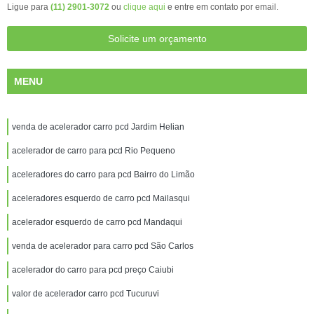
Ligue para
(11) 2901-3072
ou
clique aqui
e entre em contato por email.
Solicite um orçamento
MENU
venda de acelerador carro pcd Jardim Helian
acelerador de carro para pcd Rio Pequeno
aceleradores do carro para pcd Bairro do Limão
aceleradores esquerdo de carro pcd Mailasqui
acelerador esquerdo de carro pcd Mandaqui
venda de acelerador para carro pcd São Carlos
acelerador do carro para pcd preço Caiubi
valor de acelerador carro pcd Tucuruvi