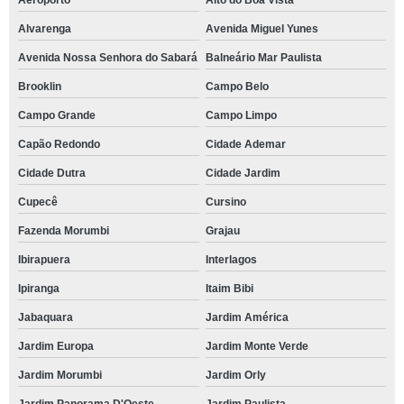
Aeroporto
Alto do Boa Vista
Alvarenga
Avenida Miguel Yunes
Avenida Nossa Senhora do Sabará
Balneário Mar Paulista
Brooklin
Campo Belo
Campo Grande
Campo Limpo
Capão Redondo
Cidade Ademar
Cidade Dutra
Cidade Jardim
Cupecê
Cursino
Fazenda Morumbi
Grajau
Ibirapuera
Interlagos
Ipiranga
Itaim Bibi
Jabaquara
Jardim América
Jardim Europa
Jardim Monte Verde
Jardim Morumbi
Jardim Orly