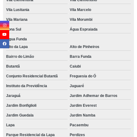
Vila Clementina
Vila Clementino
Vila Lusitania
Vila Marcelo
Vila Mariana
Vila Morumbi
Zona Sul
Água Espraiada
Água Funda
Alto da Lapa
Alto de Pinheiros
Bairro do Limão
Barra Funda
Butantã
Caiubi
Conjunto Residencial Butantã
Freguesia do Ó
Instituto da Previdência
Jaguaré
Jaraguá
Jardim Adhemar de Barros
Jardim Bonfiglioli
Jardim Everest
Jardim Guedala
Jardim Namba
Lapa
Pacaembu
Parque Residencial da Lapa
Perdizes