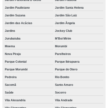
Jardim Panorama D'Oeste
Jardim Paulista
Jardim Paulistano
Jardim Santa Helena
Jardim Suzana
Jardim São Luiz
Jardim das Acácias
Jardim Ângela
Jardins
Jockey Club
Jurubatuba
M'Boi Mirim
Moema
Morumbi
Nova Piraju
Parelheiros
Parque Colonial
Parque Ibirapuera
Parque Morumbi
Parque do Otero
Pedreira
Rio Bonito
Sacomã
Santo Amaro
Saúde
Socorro
Vila Alexandria
Vila Andrade