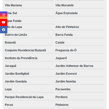
Vila Mariana
Vila Morumbi
Zona Sul
Água Espraiada
Água Funda
Alto da Lapa
Alto de Pinheiros
Bairro do Limão
Barra Funda
Butantã
Caiubi
Conjunto Residencial Butantã
Freguesia do Ó
Instituto da Previdência
Jaguaré
Jaraguá
Jardim Adhemar de Barros
Jardim Bonfiglioli
Jardim Everest
Jardim Guedala
Jardim Namba
Lapa
Pacaembu
Parque Residencial da Lapa
Perdizes
Perus
Pinheiros