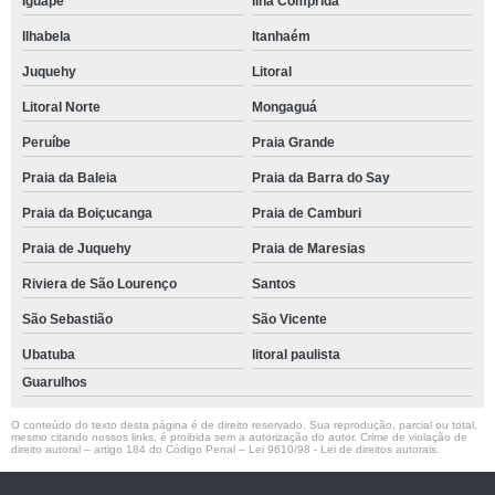
Iguape
Ilha Comprida
Ilhabela
Itanhaém
Juquehy
Litoral
Litoral Norte
Mongaguá
Peruíbe
Praia Grande
Praia da Baleia
Praia da Barra do Say
Praia da Boiçucanga
Praia de Camburi
Praia de Juquehy
Praia de Maresias
Riviera de São Lourenço
Santos
São Sebastião
São Vicente
Ubatuba
litoral paulista
Guarulhos
O conteúdo do texto desta página é de direito reservado. Sua reprodução, parcial ou total,
mesmo citando nossos links, é proibida sem a autorização do autor. Crime de violação de
direito autoral – artigo 184 do Código Penal –
Lei 9610/98 - Lei de direitos autorais
.