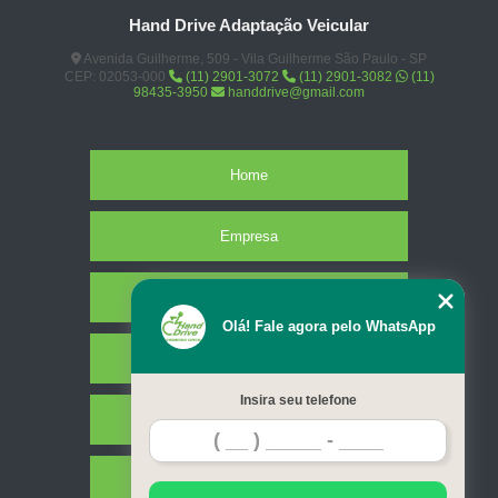
Hand Drive Adaptação Veicular
Avenida Guilherme, 509 - Vila Guilherme São Paulo - SP
CEP: 02053-000
(11) 2901-3072
(11) 2901-3082
(11)
98435-3950
handdrive@gmail.com
Home
Empresa
Missão
Olá! Fale agora pelo WhatsApp
Serviços
Insira seu telefone
Contato
Mapa do site