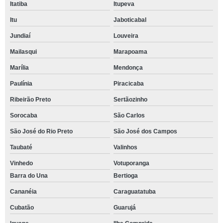
Itatiba
Itupeva
Itu
Jaboticabal
Jundiaí
Louveira
Mailasqui
Marapoama
Marília
Mendonça
Paulínia
Piracicaba
Ribeirão Preto
Sertãozinho
Sorocaba
São Carlos
São José do Rio Preto
São José dos Campos
Taubaté
Valinhos
Vinhedo
Votuporanga
Barra do Una
Bertioga
Cananéia
Caraguatatuba
Cubatão
Guarujá