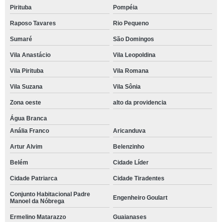
Pirituba
Pompéia
Raposo Tavares
Rio Pequeno
Sumaré
São Domingos
Vila Anastácio
Vila Leopoldina
Vila Pirituba
Vila Romana
Vila Suzana
Vila Sônia
Zona oeste
alto da providencia
Água Branca
Anália Franco
Aricanduva
Artur Alvim
Belenzinho
Belém
Cidade Líder
Cidade Patriarca
Cidade Tiradentes
Conjunto Habitacional Padre
Engenheiro Goulart
Manoel da Nóbrega
Ermelino Matarazzo
Guaianases