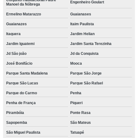
Conjunto Habitacional Padre
Engenheiro Goulart
Manoel da Nóbrega
Ermelino Matarazzo
Guaianases
Guaianazes
Itaim Paulista
Itaquera
Jardim Helian
Jardim Iguatemi
Jardim Santa Terezinha
Jd São joão
Jd da Conquista
José Bonifácio
Mooca
Parque Santa Madalena
Parque São Jorge
Parque São Lucas
Parque São Rafael
Parque do Carmo
Penha
Penha de França
Piqueri
Pirambóia
Ponte Rasa
Sapopemba
São Mateus
São Miguel Paulista
Tatuapé