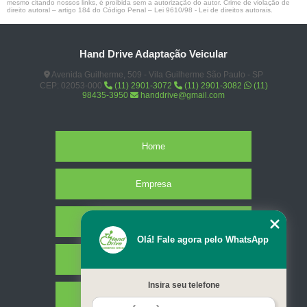
mesmo citando nossos links, é proibida sem a autorização do autor. Crime de violação de
direito autoral – artigo 184 do Código Penal –
Lei 9610/98 - Lei de direitos autorais
.
Hand Drive Adaptação Veicular
Avenida Guilherme, 509 - Vila Guilherme São Paulo - SP
CEP: 02053-000
(11) 2901-3072
(11) 2901-3082
(11)
98435-3950
handdrive@gmail.com
Home
Empresa
Missão
Olá! Fale agora pelo WhatsApp
Serviços
Insira seu telefone
Contato