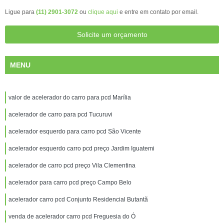
Ligue para
(11) 2901-3072
ou
clique aqui
e entre em contato por email.
Solicite um orçamento
MENU
valor de acelerador do carro para pcd Marília
acelerador de carro para pcd Tucuruvi
acelerador esquerdo para carro pcd São Vicente
acelerador esquerdo carro pcd preço Jardim Iguatemi
acelerador de carro pcd preço Vila Clementina
acelerador para carro pcd preço Campo Belo
acelerador carro pcd Conjunto Residencial Butantã
venda de acelerador carro pcd Freguesia do Ó