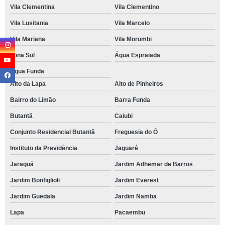
Vila Clementina
Vila Clementino
Vila Lusitania
Vila Marcelo
Vila Mariana
Vila Morumbi
Zona Sul
Água Espraiada
Água Funda
Alto da Lapa
Alto de Pinheiros
Bairro do Limão
Barra Funda
Butantã
Caiubi
Conjunto Residencial Butantã
Freguesia do Ó
Instituto da Previdência
Jaguaré
Jaraguá
Jardim Adhemar de Barros
Jardim Bonfiglioli
Jardim Everest
Jardim Guedala
Jardim Namba
Lapa
Pacaembu