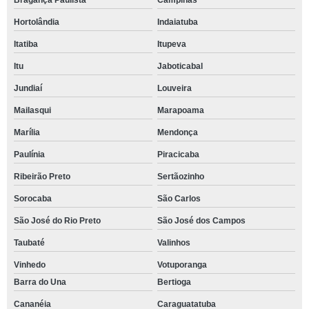
Bragança Paulista
Campinas
Hortolândia
Indaiatuba
Itatiba
Itupeva
Itu
Jaboticabal
Jundiaí
Louveira
Mailasqui
Marapoama
Marília
Mendonça
Paulínia
Piracicaba
Ribeirão Preto
Sertãozinho
Sorocaba
São Carlos
São José do Rio Preto
São José dos Campos
Taubaté
Valinhos
Vinhedo
Votuporanga
Barra do Una
Bertioga
Cananéia
Caraguatatuba