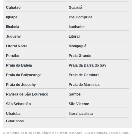
Cubatão
Guarujá
Iguape
Ilha Comprida
Ilhabela
Itanhaém
Juquehy
Litoral
Litoral Norte
Mongaguá
Peruíbe
Praia Grande
Praia da Baleia
Praia da Barra do Say
Praia da Boiçucanga
Praia de Camburi
Praia de Juquehy
Praia de Maresias
Riviera de São Lourenço
Santos
São Sebastião
São Vicente
Ubatuba
litoral paulista
Guarulhos
O conteúdo do texto desta página é de direito reservado. Sua reprodução, parcial ou total,