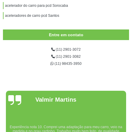
acelerador do carro para pcd Sorocaba
aceleradores de carro pcd Santos
Entre em contato
(11) 2901-3072
(11) 2901-3082
(11) 98435-3950
Valmir Martins
Experiência nota 10. Comprei uma adaptação para meu carro, veio na
medida e no grau certinho. Trabalho muito bem feito, de qualidade