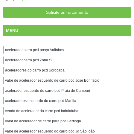
Solicite um orçamento
MENU
acelerador carro pcd preço Valinhos
acelerador carro pcd Zona Sul
aceleradores do carro pcd Sorocaba
valor de acelerador esquerdo de carro pcd José Bonifácio
acelerador esquerdo de carro pcd Praia de Camburi
aceleradores esquerdo do carro pcd Marília
venda de acelerador do carro pcd Indaiatuba
valor de acelerador de carro para pcd Bertioga
valor de acelerador esquerdo do carro pcd Jd São joão