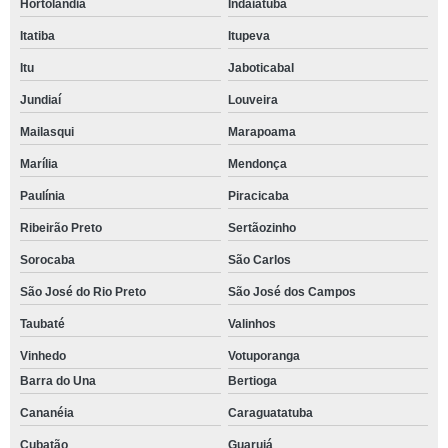
Hortolândia
Indaiatuba
Itatiba
Itupeva
Itu
Jaboticabal
Jundiaí
Louveira
Mailasqui
Marapoama
Marília
Mendonça
Paulínia
Piracicaba
Ribeirão Preto
Sertãozinho
Sorocaba
São Carlos
São José do Rio Preto
São José dos Campos
Taubaté
Valinhos
Vinhedo
Votuporanga
Barra do Una
Bertioga
Cananéia
Caraguatatuba
Cubatão
Guarujá