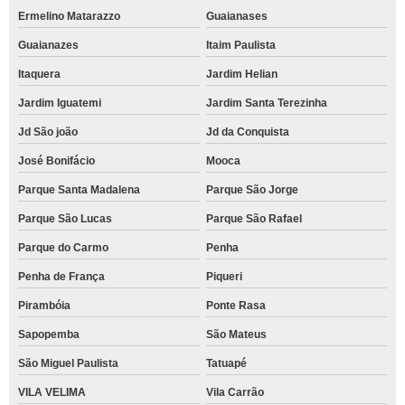
Ermelino Matarazzo
Guaianases
Guaianazes
Itaim Paulista
Itaquera
Jardim Helian
Jardim Iguatemi
Jardim Santa Terezinha
Jd São joão
Jd da Conquista
José Bonifácio
Mooca
Parque Santa Madalena
Parque São Jorge
Parque São Lucas
Parque São Rafael
Parque do Carmo
Penha
Penha de França
Piqueri
Pirambóia
Ponte Rasa
Sapopemba
São Mateus
São Miguel Paulista
Tatuapé
VILA VELIMA
Vila Carrão