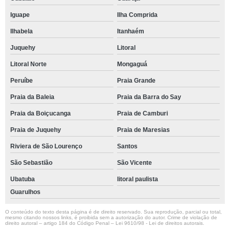
Iguape
Ilha Comprida
Ilhabela
Itanhaém
Juquehy
Litoral
Litoral Norte
Mongaguá
Peruíbe
Praia Grande
Praia da Baleia
Praia da Barra do Say
Praia da Boiçucanga
Praia de Camburi
Praia de Juquehy
Praia de Maresias
Riviera de São Lourenço
Santos
São Sebastião
São Vicente
Ubatuba
litoral paulista
Guarulhos
O conteúdo do texto desta página é de direito reservado. Sua reprodução, parcial ou total,
mesmo citando nossos links, é proibida sem a autorização do autor. Crime de violação de
direito autoral – artigo 184 do Código Penal –
Lei 9610/98 - Lei de direitos autorais
.