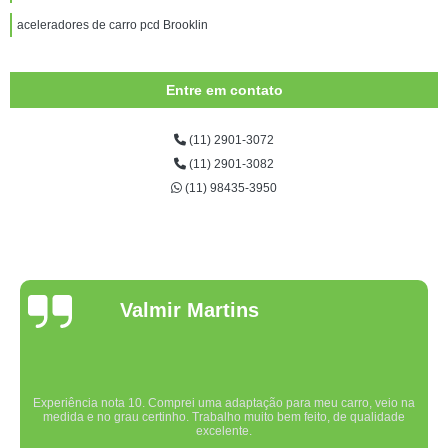
aceleradores de carro pcd Brooklin
Entre em contato
(11) 2901-3072
(11) 2901-3082
(11) 98435-3950
Valmir Martins
Experiência nota 10. Comprei uma adaptação para meu carro, veio na
medida e no grau certinho. Trabalho muito bem feito, de qualidade
excelente.