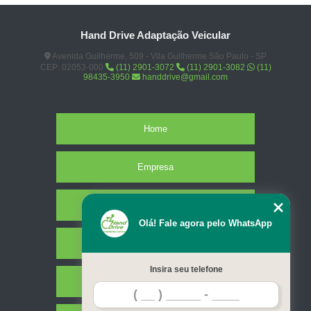
Hand Drive Adaptação Veicular
Avenida Guilherme, 509 - Vila Guilherme São Paulo - SP
CEP: 02053-000
(11) 2901-3072
(11) 2901-3082
(11)
98435-3950
handdrive@gmail.com
Home
Empresa
Missão
Olá! Fale agora pelo WhatsApp
Serviços
Insira seu telefone
Contato