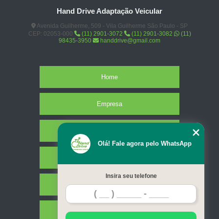
Hand Drive Adaptação Veicular
Avenida Guilherme, 509 - Vila Guilherme São Paulo - SP
CEP: 02053-000
(11) 2901-3072
(11) 2901-3082
(11)
98435-3950
handdrive@gmail.com
Home
Empresa
Missão
Olá! Fale agora pelo WhatsApp
Serviços
Insira seu telefone
Contato
Mapa do site