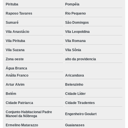
Pirituba
Pompéia
Raposo Tavares
Rio Pequeno
Sumaré
São Domingos
Vila Anastácio
Vila Leopoldina
Vila Pirituba
Vila Romana
Vila Suzana
Vila Sônia
Zona oeste
alto da providencia
Água Branca
Anália Franco
Aricanduva
Artur Alvim
Belenzinho
Belém
Cidade Líder
Cidade Patriarca
Cidade Tiradentes
Conjunto Habitacional Padre
Engenheiro Goulart
Manoel da Nóbrega
Ermelino Matarazzo
Guaianases