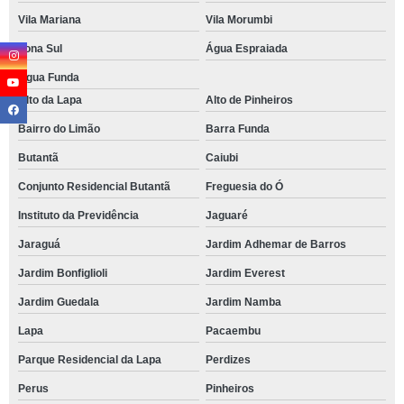
Vila Mariana
Vila Morumbi
Zona Sul
Água Espraiada
Água Funda
Alto da Lapa
Alto de Pinheiros
Bairro do Limão
Barra Funda
Butantã
Caiubi
Conjunto Residencial Butantã
Freguesia do Ó
Instituto da Previdência
Jaguaré
Jaraguá
Jardim Adhemar de Barros
Jardim Bonfiglioli
Jardim Everest
Jardim Guedala
Jardim Namba
Lapa
Pacaembu
Parque Residencial da Lapa
Perdizes
Perus
Pinheiros