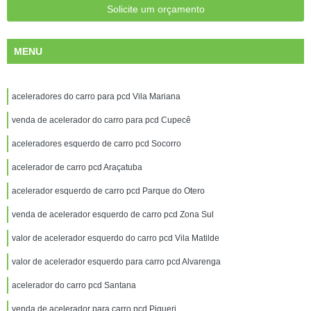
Solicite um orçamento
MENU
aceleradores do carro para pcd Vila Mariana
venda de acelerador do carro para pcd Cupecê
aceleradores esquerdo de carro pcd Socorro
acelerador de carro pcd Araçatuba
acelerador esquerdo de carro pcd Parque do Otero
venda de acelerador esquerdo de carro pcd Zona Sul
valor de acelerador esquerdo do carro pcd Vila Matilde
valor de acelerador esquerdo para carro pcd Alvarenga
acelerador do carro pcd Santana
venda de acelerador para carro pcd Piqueri