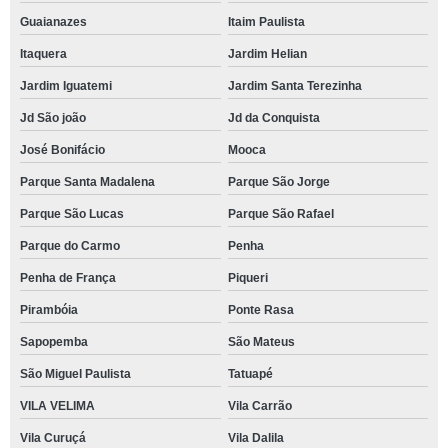
Guaianazes
Itaim Paulista
Itaquera
Jardim Helian
Jardim Iguatemi
Jardim Santa Terezinha
Jd São joão
Jd da Conquista
José Bonifácio
Mooca
Parque Santa Madalena
Parque São Jorge
Parque São Lucas
Parque São Rafael
Parque do Carmo
Penha
Penha de França
Piqueri
Pirambóia
Ponte Rasa
Sapopemba
São Mateus
São Miguel Paulista
Tatuapé
VILA VELIMA
Vila Carrão
Vila Curuçá
Vila Dalila