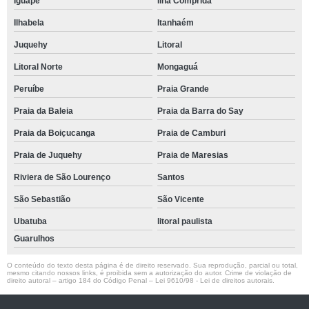
Iguape
Ilha Comprida
Ilhabela
Itanhaém
Juquehy
Litoral
Litoral Norte
Mongaguá
Peruíbe
Praia Grande
Praia da Baleia
Praia da Barra do Say
Praia da Boiçucanga
Praia de Camburi
Praia de Juquehy
Praia de Maresias
Riviera de São Lourenço
Santos
São Sebastião
São Vicente
Ubatuba
litoral paulista
Guarulhos
O conteúdo do texto desta página é de direito reservado. Sua reprodução, parcial ou total,
mesmo citando nossos links, é proibida sem a autorização do autor. Crime de violação de
direito autoral – artigo 184 do Código Penal –
Lei 9610/98 - Lei de direitos autorais
.