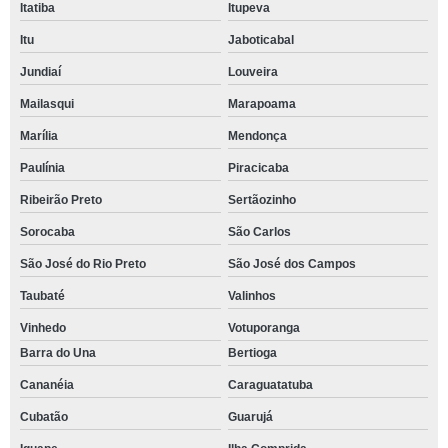
Itatiba
Itupeva
Itu
Jaboticabal
Jundiaí
Louveira
Mailasqui
Marapoama
Marília
Mendonça
Paulínia
Piracicaba
Ribeirão Preto
Sertãozinho
Sorocaba
São Carlos
São José do Rio Preto
São José dos Campos
Taubaté
Valinhos
Vinhedo
Votuporanga
Barra do Una
Bertioga
Cananéia
Caraguatatuba
Cubatão
Guarujá