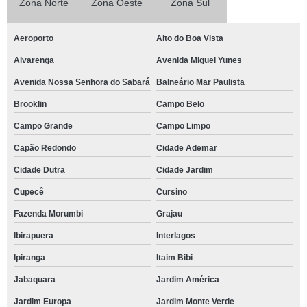
Zona Norte
Zona Oeste
Zona Sul
Aeroporto
Alto do Boa Vista
Alvarenga
Avenida Miguel Yunes
Avenida Nossa Senhora do Sabará
Balneário Mar Paulista
Brooklin
Campo Belo
Campo Grande
Campo Limpo
Capão Redondo
Cidade Ademar
Cidade Dutra
Cidade Jardim
Cupecê
Cursino
Fazenda Morumbi
Grajau
Ibirapuera
Interlagos
Ipiranga
Itaim Bibi
Jabaquara
Jardim América
Jardim Europa
Jardim Monte Verde