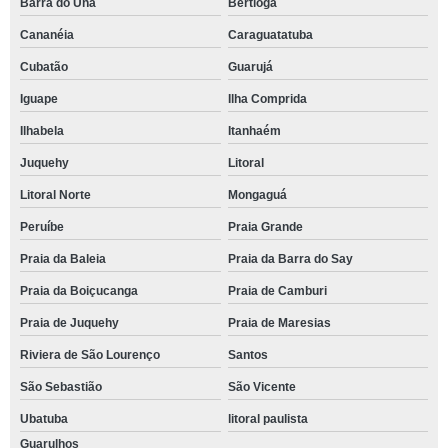
Barra do Una
Bertioga
Cananéia
Caraguatatuba
Cubatão
Guarujá
Iguape
Ilha Comprida
Ilhabela
Itanhaém
Juquehy
Litoral
Litoral Norte
Mongaguá
Peruíbe
Praia Grande
Praia da Baleia
Praia da Barra do Say
Praia da Boiçucanga
Praia de Camburi
Praia de Juquehy
Praia de Maresias
Riviera de São Lourenço
Santos
São Sebastião
São Vicente
Ubatuba
litoral paulista
Guarulhos