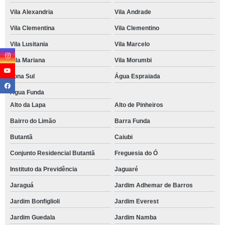
Vila Alexandria
Vila Andrade
Vila Clementina
Vila Clementino
Vila Lusitania
Vila Marcelo
Vila Mariana
Vila Morumbi
Zona Sul
Água Espraiada
Água Funda
Alto da Lapa
Alto de Pinheiros
Bairro do Limão
Barra Funda
Butantã
Caiubi
Conjunto Residencial Butantã
Freguesia do Ó
Instituto da Previdência
Jaguaré
Jaraguá
Jardim Adhemar de Barros
Jardim Bonfiglioli
Jardim Everest
Jardim Guedala
Jardim Namba