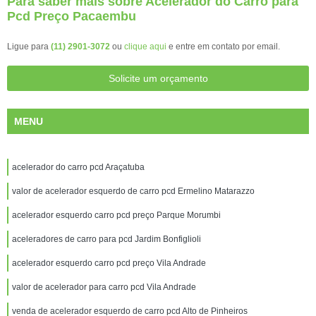
Para saber mais sobre Acelerador do Carro para
Pcd Preço Pacaembu
Ligue para
(11) 2901-3072
ou
clique aqui
e entre em contato por email.
Solicite um orçamento
MENU
acelerador do carro pcd Araçatuba
valor de acelerador esquerdo de carro pcd Ermelino Matarazzo
acelerador esquerdo carro pcd preço Parque Morumbi
aceleradores de carro para pcd Jardim Bonfiglioli
acelerador esquerdo carro pcd preço Vila Andrade
valor de acelerador para carro pcd Vila Andrade
venda de acelerador esquerdo de carro pcd Alto de Pinheiros