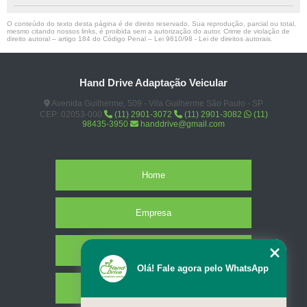
O conteúdo do texto desta página é de direito reservado. Sua reprodução, parcial ou total,
mesmo citando nossos links, é proibida sem a autorização do autor. Crime de violação de
direito autoral – artigo 184 do Código Penal –
Lei 9610/98 - Lei de direitos autorais
.
Hand Drive Adaptação Veicular
Avenida Guilherme, 509 - Vila Guilherme São Paulo - SP
CEP: 02053-000
(11) 2901-3072
(11) 2901-3082
(11)
98435-3950
handdrive@gmail.com
Home
Empresa
Missão
Olá! Fale agora pelo WhatsApp
Serviços