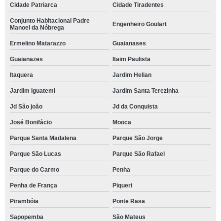
Cidade Patriarca
Cidade Tiradentes
Conjunto Habitacional Padre
Engenheiro Goulart
Manoel da Nóbrega
Ermelino Matarazzo
Guaianases
Guaianazes
Itaim Paulista
Itaquera
Jardim Helian
Jardim Iguatemi
Jardim Santa Terezinha
Jd São joão
Jd da Conquista
José Bonifácio
Mooca
Parque Santa Madalena
Parque São Jorge
Parque São Lucas
Parque São Rafael
Parque do Carmo
Penha
Penha de França
Piqueri
Pirambóia
Ponte Rasa
Sapopemba
São Mateus