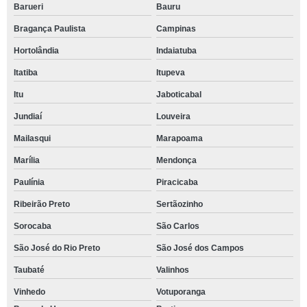
Barueri
Bauru
Bragança Paulista
Campinas
Hortolândia
Indaiatuba
Itatiba
Itupeva
Itu
Jaboticabal
Jundiaí
Louveira
Mailasqui
Marapoama
Marília
Mendonça
Paulínia
Piracicaba
Ribeirão Preto
Sertãozinho
Sorocaba
São Carlos
São José do Rio Preto
São José dos Campos
Taubaté
Valinhos
Vinhedo
Votuporanga