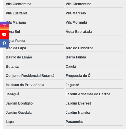
Vila Clementina
Vila Clementino
Vila Lusitania
Vila Marcelo
Vila Mariana
Vila Morumbi
Zona Sul
Água Espraiada
Água Funda
Alto da Lapa
Alto de Pinheiros
Bairro do Limão
Barra Funda
Butantã
Caiubi
Conjunto Residencial Butantã
Freguesia do Ó
Instituto da Previdência
Jaguaré
Jaraguá
Jardim Adhemar de Barros
Jardim Bonfiglioli
Jardim Everest
Jardim Guedala
Jardim Namba
Lapa
Pacaembu