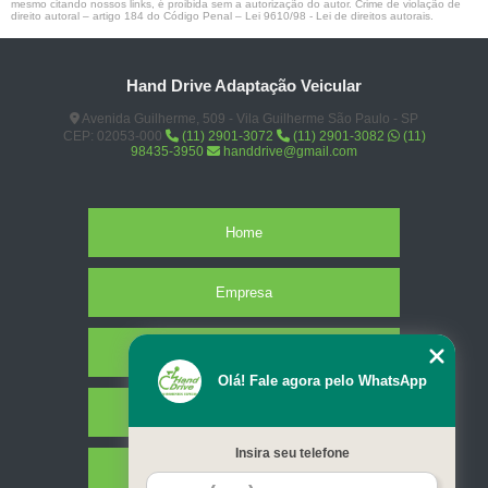
mesmo citando nossos links, é proibida sem a autorização do autor. Crime de violação de
direito autoral – artigo 184 do Código Penal –
Lei 9610/98 - Lei de direitos autorais
.
Hand Drive Adaptação Veicular
Avenida Guilherme, 509 - Vila Guilherme São Paulo - SP
CEP: 02053-000
(11) 2901-3072
(11) 2901-3082
(11)
98435-3950
handdrive@gmail.com
Home
Empresa
Missão
Olá! Fale agora pelo WhatsApp
Serviços
Insira seu telefone
Contato