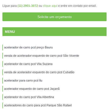
Ligue para
(11) 2901-3072
ou
clique aqui
e entre em contato por email.
Solicite um orçamento
MENU
acelerador de carro pcd preço Bauru
venda de acelerador esquerdo de carro pcd São Vicente
acelerador de carro pcd Vila Suzana
venda de acelerador esquerdo do carro pcd Cubatão
acelerador para carro pcd Itu
acelerador esquerdo de carro pcd Jaçanã
acelerador do carro pcd Vila Albertina
aceleradores do carro para pcd Parque São Rafael