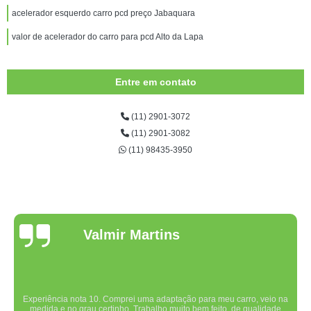
acelerador esquerdo carro pcd preço Jabaquara
valor de acelerador do carro para pcd Alto da Lapa
Entre em contato
(11) 2901-3072
(11) 2901-3082
(11) 98435-3950
Valmir Martins
Experiência nota 10. Comprei uma adaptação para meu carro, veio na
medida e no grau certinho. Trabalho muito bem feito, de qualidade