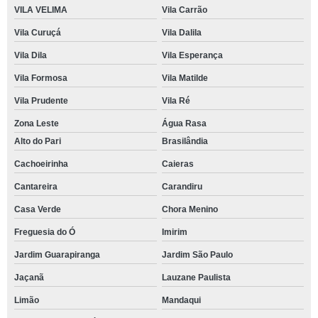
VILA VELIMA
Vila Carrão
Vila Curuçá
Vila Dalila
Vila Dila
Vila Esperança
Vila Formosa
Vila Matilde
Vila Prudente
Vila Ré
Zona Leste
Água Rasa
Alto do Pari
Brasilândia
Cachoeirinha
Caieras
Cantareira
Carandiru
Casa Verde
Chora Menino
Freguesia do Ó
Imirim
Jardim Guarapiranga
Jardim São Paulo
Jaçanã
Lauzane Paulista
Limão
Mandaqui