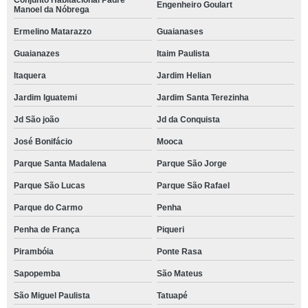
Conjunto Habitacional Padre
Engenheiro Goulart
Manoel da Nóbrega
Ermelino Matarazzo
Guaianases
Guaianazes
Itaim Paulista
Itaquera
Jardim Helian
Jardim Iguatemi
Jardim Santa Terezinha
Jd São joão
Jd da Conquista
José Bonifácio
Mooca
Parque Santa Madalena
Parque São Jorge
Parque São Lucas
Parque São Rafael
Parque do Carmo
Penha
Penha de França
Piqueri
Pirambóia
Ponte Rasa
Sapopemba
São Mateus
São Miguel Paulista
Tatuapé