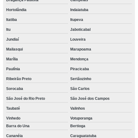
Bragança Paulista
Campinas
Hortolândia
Indaiatuba
Itatiba
Itupeva
Itu
Jaboticabal
Jundiaí
Louveira
Mailasqui
Marapoama
Marília
Mendonça
Paulínia
Piracicaba
Ribeirão Preto
Sertãozinho
Sorocaba
São Carlos
São José do Rio Preto
São José dos Campos
Taubaté
Valinhos
Vinhedo
Votuporanga
Barra do Una
Bertioga
Cananéia
Caraguatatuba