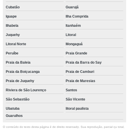
Cubatão
Guarujá
Iguape
Ilha Comprida
Ilhabela
Itanhaém
Juquehy
Litoral
Litoral Norte
Mongaguá
Peruíbe
Praia Grande
Praia da Baleia
Praia da Barra do Say
Praia da Boiçucanga
Praia de Camburi
Praia de Juquehy
Praia de Maresias
Riviera de São Lourenço
Santos
São Sebastião
São Vicente
Ubatuba
litoral paulista
Guarulhos
O conteúdo do texto desta página é de direito reservado. Sua reprodução, parcial ou total,