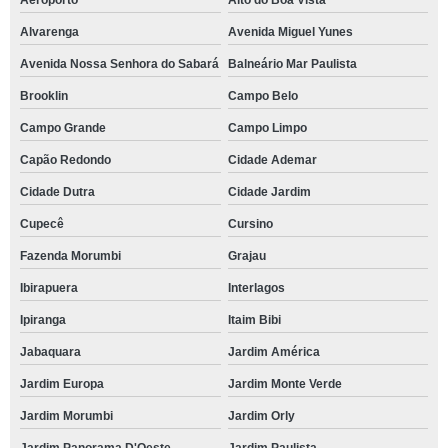
Aeroporto
Alto do Boa Vista
Alvarenga
Avenida Miguel Yunes
Avenida Nossa Senhora do Sabará
Balneário Mar Paulista
Brooklin
Campo Belo
Campo Grande
Campo Limpo
Capão Redondo
Cidade Ademar
Cidade Dutra
Cidade Jardim
Cupecê
Cursino
Fazenda Morumbi
Grajau
Ibirapuera
Interlagos
Ipiranga
Itaim Bibi
Jabaquara
Jardim América
Jardim Europa
Jardim Monte Verde
Jardim Morumbi
Jardim Orly