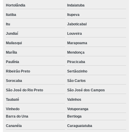
Hortolândia
Indaiatuba
Itatiba
Itupeva
Itu
Jaboticabal
Jundiaí
Louveira
Mailasqui
Marapoama
Marília
Mendonça
Paulínia
Piracicaba
Ribeirão Preto
Sertãozinho
Sorocaba
São Carlos
São José do Rio Preto
São José dos Campos
Taubaté
Valinhos
Vinhedo
Votuporanga
Barra do Una
Bertioga
Cananéia
Caraguatatuba