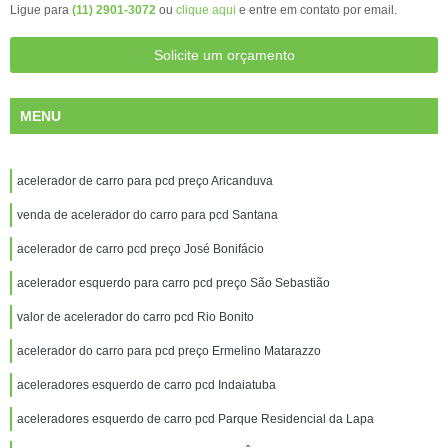
Ligue para
(11) 2901-3072
ou
clique aqui
e entre em contato por email.
Solicite um orçamento
MENU
acelerador de carro para pcd preço Aricanduva
venda de acelerador do carro para pcd Santana
acelerador de carro pcd preço José Bonifácio
acelerador esquerdo para carro pcd preço São Sebastião
valor de acelerador do carro pcd Rio Bonito
acelerador do carro para pcd preço Ermelino Matarazzo
aceleradores esquerdo de carro pcd Indaiatuba
aceleradores esquerdo de carro pcd Parque Residencial da Lapa