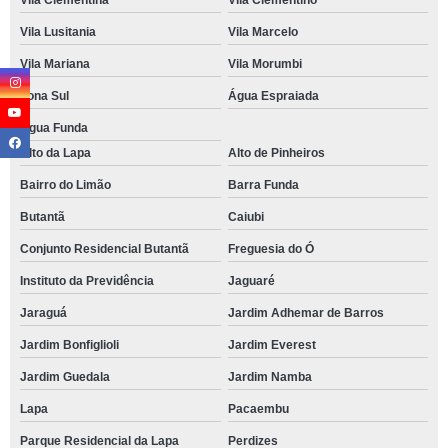
Vila Clementina
Vila Clementino
Vila Lusitania
Vila Marcelo
Vila Mariana
Vila Morumbi
Zona Sul
Água Espraiada
Água Funda
Alto da Lapa
Alto de Pinheiros
Bairro do Limão
Barra Funda
Butantã
Caiubi
Conjunto Residencial Butantã
Freguesia do Ó
Instituto da Previdência
Jaguaré
Jaraguá
Jardim Adhemar de Barros
Jardim Bonfiglioli
Jardim Everest
Jardim Guedala
Jardim Namba
Lapa
Pacaembu
Parque Residencial da Lapa
Perdizes