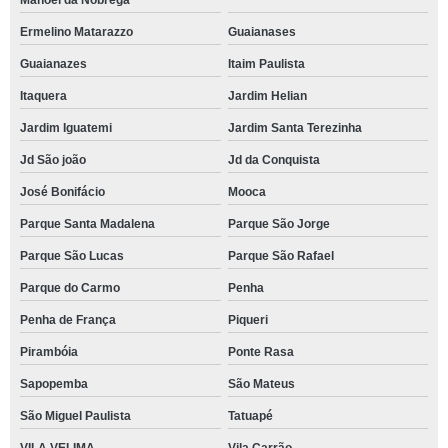
Manoel da Nóbrega
Ermelino Matarazzo
Guaianases
Guaianazes
Itaim Paulista
Itaquera
Jardim Helian
Jardim Iguatemi
Jardim Santa Terezinha
Jd São joão
Jd da Conquista
José Bonifácio
Mooca
Parque Santa Madalena
Parque São Jorge
Parque São Lucas
Parque São Rafael
Parque do Carmo
Penha
Penha de França
Piqueri
Pirambóia
Ponte Rasa
Sapopemba
São Mateus
São Miguel Paulista
Tatuapé