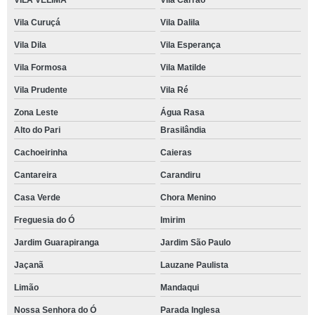
VILA VELIMA
Vila Carrão
Vila Curuçá
Vila Dalila
Vila Dila
Vila Esperança
Vila Formosa
Vila Matilde
Vila Prudente
Vila Ré
Zona Leste
Água Rasa
Alto do Pari
Brasilândia
Cachoeirinha
Caieras
Cantareira
Carandiru
Casa Verde
Chora Menino
Freguesia do Ó
Imirim
Jardim Guarapiranga
Jardim São Paulo
Jaçanã
Lauzane Paulista
Limão
Mandaqui
Nossa Senhora do Ó
Parada Inglesa