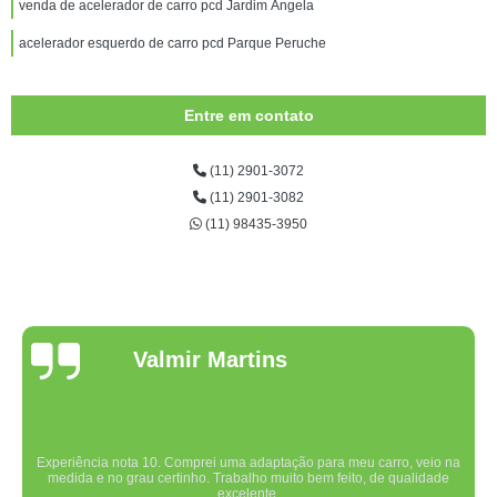
venda de acelerador de carro pcd Jardim Ângela
acelerador esquerdo de carro pcd Parque Peruche
Entre em contato
(11) 2901-3072
(11) 2901-3082
(11) 98435-3950
Valmir Martins
Experiência nota 10. Comprei uma adaptação para meu carro, veio na
medida e no grau certinho. Trabalho muito bem feito, de qualidade
excelente.