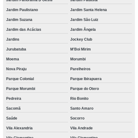
Jardim Panorama D'Oeste
Jardim Paulista
Jardim Paulistano
Jardim Santa Helena
Jardim Suzana
Jardim São Luiz
Jardim das Acácias
Jardim Ângela
Jardins
Jockey Club
Jurubatuba
M'Boi Mirim
Moema
Morumbi
Nova Piraju
Parelheiros
Parque Colonial
Parque Ibirapuera
Parque Morumbi
Parque do Otero
Pedreira
Rio Bonito
Sacomã
Santo Amaro
Saúde
Socorro
Vila Alexandria
Vila Andrade