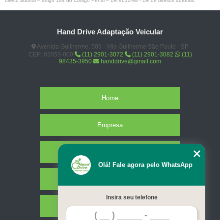
direito autoral – artigo 184 do Código Penal –
Lei 9610/98 - Lei de direitos autorais
.
Hand Drive Adaptação Veicular
Avenida Guilherme, 509 - Vila Guilherme São Paulo - SP
CEP: 02053-000
(11) 2901-3072
(11) 2901-3082
(11)
98435-3950
handdrive@gmail.com
Home
Empresa
Missão
Olá! Fale agora pelo WhatsApp
Serviços
Insira seu telefone
Contato