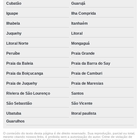
Cubatão
Guarujá
Iguape
Ilha Comprida
Ilhabela
Itanhaém
Juquehy
Litoral
Litoral Norte
Mongaguá
Peruíbe
Praia Grande
Praia da Baleia
Praia da Barra do Say
Praia da Boiçucanga
Praia de Camburi
Praia de Juquehy
Praia de Maresias
Riviera de São Lourenço
Santos
São Sebastião
São Vicente
Ubatuba
litoral paulista
Guarulhos
O conteúdo do texto desta página é de direito reservado. Sua reprodução, parcial ou total,
mesmo citando nossos links, é proibida sem a autorização do autor. Crime de violação de