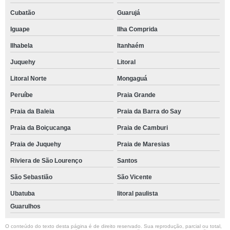
Cubatão
Guarujá
Iguape
Ilha Comprida
Ilhabela
Itanhaém
Juquehy
Litoral
Litoral Norte
Mongaguá
Peruíbe
Praia Grande
Praia da Baleia
Praia da Barra do Say
Praia da Boiçucanga
Praia de Camburi
Praia de Juquehy
Praia de Maresias
Riviera de São Lourenço
Santos
São Sebastião
São Vicente
Ubatuba
litoral paulista
Guarulhos
O conteúdo do texto desta página é de direito reservado. Sua reprodução, parcial ou total,