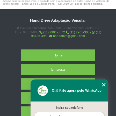
mesmo citando nossos links, é proibida sem a autorização do autor. Crime de violação de
direito autoral – artigo 184 do Código Penal –
Lei 9610/98 - Lei de direitos autorais
.
Hand Drive Adaptação Veicular
Avenida Guilherme, 509 - Vila Guilherme São Paulo - SP
CEP: 02053-000
(11) 2901-3072
(11) 2901-3082
(11)
98435-3950
handdrive@gmail.com
Home
Empresa
Missão
Olá! Fale agora pelo WhatsApp
Serviços
Insira seu telefone
Contato