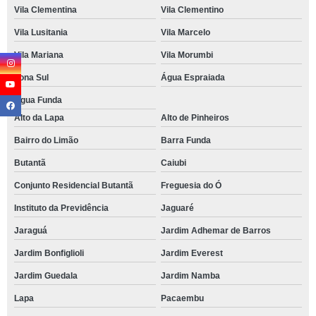
Vila Clementina
Vila Clementino
Vila Lusitania
Vila Marcelo
Vila Mariana
Vila Morumbi
Zona Sul
Água Espraiada
Água Funda
Alto da Lapa
Alto de Pinheiros
Bairro do Limão
Barra Funda
Butantã
Caiubi
Conjunto Residencial Butantã
Freguesia do Ó
Instituto da Previdência
Jaguaré
Jaraguá
Jardim Adhemar de Barros
Jardim Bonfiglioli
Jardim Everest
Jardim Guedala
Jardim Namba
Lapa
Pacaembu