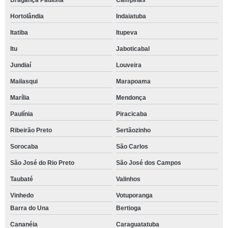
Bragança Paulista
Campinas
Hortolândia
Indaiatuba
Itatiba
Itupeva
Itu
Jaboticabal
Jundiaí
Louveira
Mailasqui
Marapoama
Marília
Mendonça
Paulínia
Piracicaba
Ribeirão Preto
Sertãozinho
Sorocaba
São Carlos
São José do Rio Preto
São José dos Campos
Taubaté
Valinhos
Vinhedo
Votuporanga
Barra do Una
Bertioga
Cananéia
Caraguatatuba