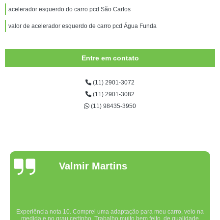
acelerador esquerdo do carro pcd São Carlos
valor de acelerador esquerdo de carro pcd Água Funda
Entre em contato
(11) 2901-3072
(11) 2901-3082
(11) 98435-3950
Valmir Martins
Experiência nota 10. Comprei uma adaptação para meu carro, veio na
medida e no grau certinho. Trabalho muito bem feito, de qualidade