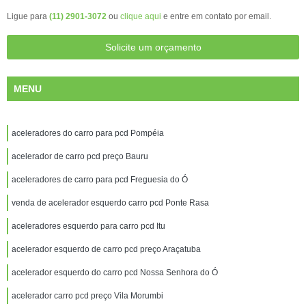
Ligue para
(11) 2901-3072
ou
clique aqui
e entre em contato por email.
Solicite um orçamento
MENU
aceleradores do carro para pcd Pompéia
acelerador de carro pcd preço Bauru
aceleradores de carro para pcd Freguesia do Ó
venda de acelerador esquerdo carro pcd Ponte Rasa
aceleradores esquerdo para carro pcd Itu
acelerador esquerdo de carro pcd preço Araçatuba
acelerador esquerdo do carro pcd Nossa Senhora do Ó
acelerador carro pcd preço Vila Morumbi