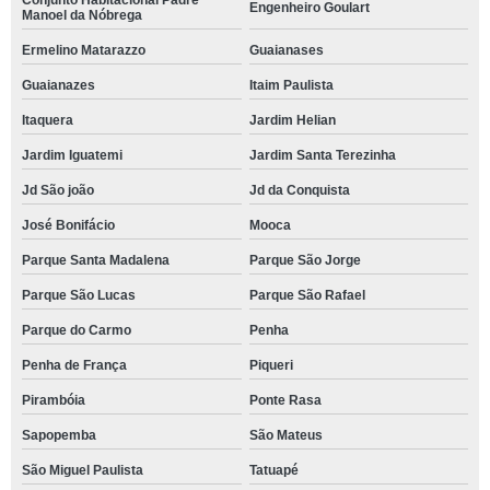
Conjunto Habitacional Padre
Engenheiro Goulart
Manoel da Nóbrega
Ermelino Matarazzo
Guaianases
Guaianazes
Itaim Paulista
Itaquera
Jardim Helian
Jardim Iguatemi
Jardim Santa Terezinha
Jd São joão
Jd da Conquista
José Bonifácio
Mooca
Parque Santa Madalena
Parque São Jorge
Parque São Lucas
Parque São Rafael
Parque do Carmo
Penha
Penha de França
Piqueri
Pirambóia
Ponte Rasa
Sapopemba
São Mateus
São Miguel Paulista
Tatuapé